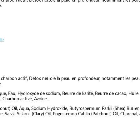
et de charbon actif, Détox nettoie la peau en profondeur, notamment les pe
.
lle
et de charbon actif, Détox nettoie la peau en profondeur, notamment les pe
.
e, Eau, Hydroxyde de sodium, Beurre de karité, Beurre de cacao, Huile de r
i, Charbon activé, Avoine.
(Coconut) Oil, Aqua, Sodium Hydroxide, Butyrospermum Parkii (Shea) Butt
e, Salvia Sclarea (Clary) Oil, Pogostemon Cablin (Patchouli) Oil, Charcoal,