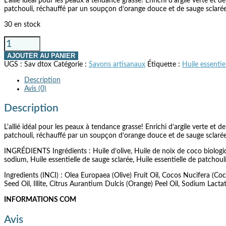
L’allié idéal pour les peaux à tendance grasse! Enrichi d’argile verte 
patchouli, réchauffé par un soupçon d’orange douce et de sauge sclarée
30 en stock
quantité
de
AJOUTER AU PANIER
Détox
UGS :
Sav dtox
Catégorie :
Savons artisanaux
Étiquette :
Huile essentie
Description
Avis (0)
Description
L'allié idéal pour les peaux à tendance grasse! Enrichi d’argile verte 
patchouli, réchauffé par un soupçon d’orange douce et de sauge sclarée
INGRÉDIENTS Ingrédients : Huile d’olive, Huile de noix de coco biologiqu
sodium, Huile essentielle de sauge sclarée, Huile essentielle de patchoul
Ingredients (INCI) : Olea Europaea (Olive) Fruit Oil, Cocos Nucifera 
Seed Oil, Illite, Citrus Aurantium Dulcis (Orange) Peel Oil, Sodium Lactat
INFORMATIONS COM
Avis