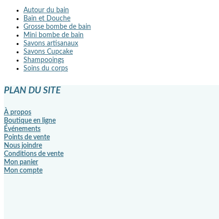
Autour du bain
Bain et Douche
Grosse bombe de bain
Mini bombe de bain
Savons artisanaux
Savons Cupcake
Shampooings
Soins du corps
PLAN DU SITE
À propos
Boutique en ligne
Événements
Points de vente
Nous joindre
Conditions de vente
Mon panier
Mon compte