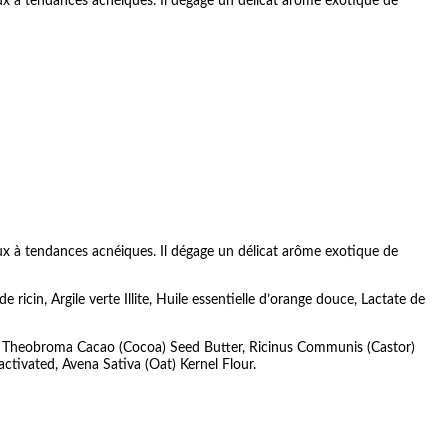
aux à tendances acnéiques. Il dégage un délicat arôme exotique de
aux à tendances acnéiques. Il dégage un délicat arôme exotique de
icin, Argile verte Illite, Huile essentielle d’orange douce, Lactate de
er, Theobroma Cacao (Cocoa) Seed Butter, Ricinus Communis (Castor)
 activated, Avena Sativa (Oat) Kernel Flour.