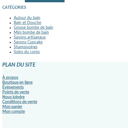
CATÉGORIES
Autour du bain
Bain et Douche
Grosse bombe de bain
Mini bombe de bain
Savons artisanaux
Savons Cupcake
Shampooings
Soins du corps
PLAN DU SITE
À propos
Boutique en ligne
Événements
Points de vente
Nous joindre
Conditions de vente
Mon panier
Mon compte