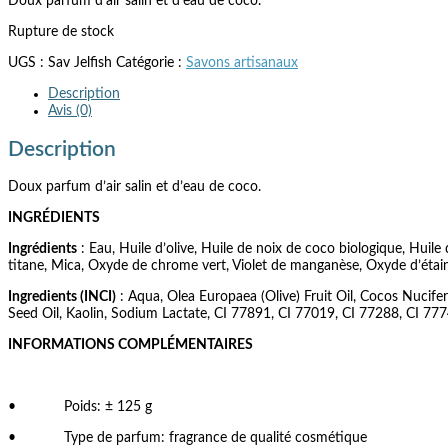
Doux parfum d’air salin et d’eau de coco.
Rupture de stock
UGS :
Sav Jelfish
Catégorie :
Savons artisanaux
Description
Avis (0)
Description
Doux parfum d’air salin et d’eau de coco.
INGRÉDIENTS
Ingrédients
: Eau, Huile d’olive, Huile de noix de coco biologique, Huil
titane, Mica, Oxyde de chrome vert, Violet de manganèse, Oxyde d’étain
Ingredients (INCI)
: Aqua, Olea Europaea (Olive) Fruit Oil, Cocos Nucife
Seed Oil, Kaolin, Sodium Lactate, CI 77891, CI 77019, CI 77288, CI 77
INFORMATIONS COMPLÉMENTAIRES
• Poids: ± 125 g
• Type de parfum: fragrance de qualité cosmétique