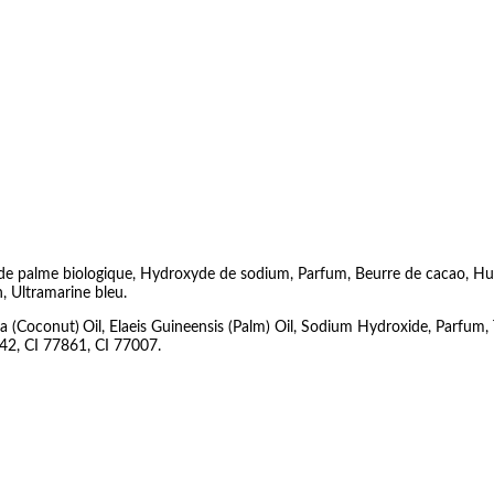
e de palme biologique, Hydroxyde de sodium, Parfum, Beurre de cacao, Huil
, Ultramarine bleu.
ra (Coconut)
Oil, Elaeis Guineensis (Palm) Oil, Sodium Hydroxide, Parfum
742, CI 77861, CI 77007.